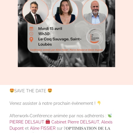
SAVE THE DATE
Venez assister à notre prochain évènement !
Afterwork-Conférence animée par nos adhérents :
PIERRE DELSAUT
Cabinet Pierre DELSAUT
,
Alexis
Dupont
et
Aline FISSIER
sur l’𝐎𝐏𝐓𝐈𝐌𝐈𝐒𝐀𝐓𝐈𝐎𝐍 𝐃𝐄 𝐋𝐀