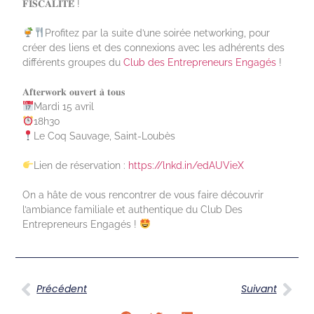
𝐅𝐈𝐒𝐂𝐀𝐋𝐈𝐓𝐄́ !
Profitez par la suite d’une soirée networking, pour
créer des liens et des connexions avec les adhérents des
différents groupes du
Club des Entrepreneurs Engagés
!
𝐀𝐟𝐭𝐞𝐫𝐰𝐨𝐫𝐤 𝐨𝐮𝐯𝐞𝐫𝐭 𝐚̀ 𝐭𝐨𝐮𝐬
Mardi 15 avril
18h30
Le Coq Sauvage, Saint-Loubès
Lien de réservation :
https://lnkd.in/edAUVieX
On a hâte de vous rencontrer de vous faire découvrir
l’ambiance familiale et authentique du Club Des
Entrepreneurs Engagés !
Précédent
Suivant