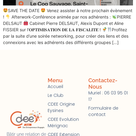
SAVE THE DATE
Venez assister à notre prochain évènement
!
Afterwork-Conférence animée par nos adhérents :
PIERRE
DELSAUT
Cabinet Pierre DELSAUT, Alexis Dupont et Aline
FISSIER sur l’𝐎𝐏𝐓𝐈𝐌𝐈𝐒𝐀𝐓𝐈𝐎𝐍 𝐃𝐄 𝐋𝐀 𝐅𝐈𝐒𝐂𝐀𝐋𝐈𝐓𝐄́ !
Profitez
par la suite d’une soirée networking, pour créer des liens et des
connexions avec les adhérents des différents groupes […]
Menu
Contactez-
Accueil
Nous
Muriel : 06 03 95 01
Le Club
17
CDEE Origine
Formulaire de
Eysines
contact
CDEE Evolution
Mérignac
CDEE Extension
Bâtir une relation de