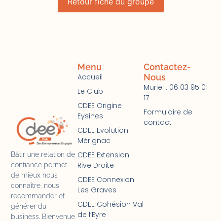
Retour fiche du groupe
Menu
Contactez-
Accueil
Nous
Muriel : 06 03 95 01
Le Club
17
CDEE Origine
Formulaire de
Eysines
contact
CDEE Evolution
Mérignac
CDEE Extension
Bâtir une relation de
Rive Droite
confiance permet
de mieux nous
CDEE Connexion
connaître, nous
Les Graves
recommander et
CDEE Cohésion Val
générer du
de l’Eyre
business. Bienvenue