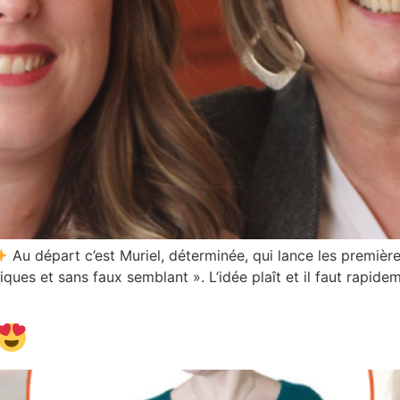
Au départ c’est Muriel, déterminée, qui lance les premièr
iques et sans faux semblant ». L’idée plaît et il faut rapid