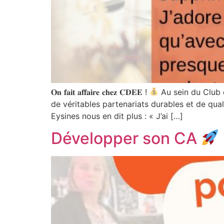
𝐎𝐧 𝐟𝐚𝐢𝐭 𝐚𝐟𝐟𝐚𝐢𝐫𝐞 𝐜𝐡𝐞𝐳 𝐂𝐃𝐄𝐄 !
Au sein du Club 
de véritables partenariats durables et de qual
Eysines nous en dit plus : « J’ai […]
Développer son CA