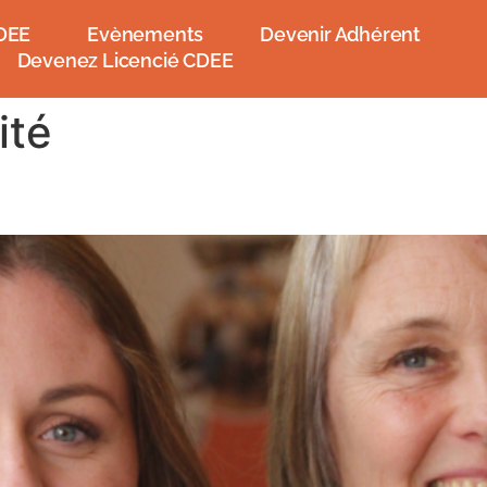
DEE
Evènements
Devenir Adhérent
Devenez Licencié CDEE
ité