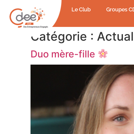
Le Club
Groupes C
Catégorie :
Actual
Duo mère-fille